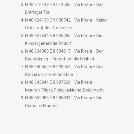
N 48.615449 E 9.014583 Via Rheni – Das
Entringer Tor
N 48.624130 E 9.000742 Via Rheni – Kaiser
Otto I. auf der Durchreise
N 48.627644 E 8.995786 Via Rheni – Die
Klostergemeinde Altdorf
N 48.634380 E 8.994015 Via Rheni – Der
Bauernkrieg – Kampf um die Freiheit
N 48.640559 E 8.993554 Via Rheni – Das
Rätsel um die Keltenstele
N 48.643844 E 8.987369 Via Rheni –
Mauren, Pilger, Pelagiuskirche, Bolaimarkt
N 48.652085 E 8.985894 Via Rheni – Die
Römer in Mauren